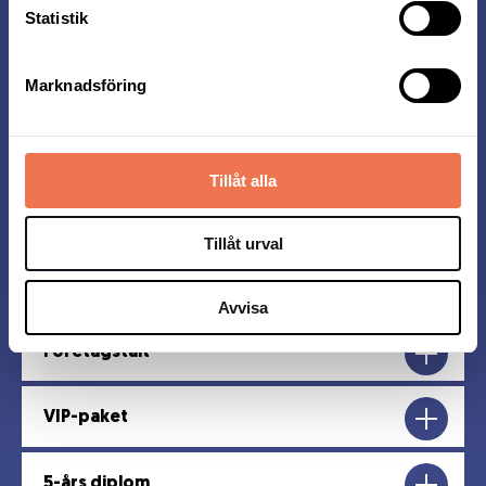
Statistik
Resultat
Marknadsföring
Vad får jag efter målgång?
Tillåt alla
Övrigt
Tillåt urval
Bli en partner till Midnattsloppet
Avvisa
Företagstält
VIP-paket
5-års diplom