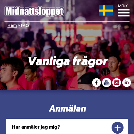
MENY
Hem
»
FAQ
Vanliga frågor
Anmälan
Hur anmäler jag mig?