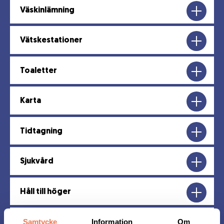
Väskinlämning
Vätskestationer
Toaletter
Karta
Tidtagning
Sjukvård
Håll till höger
Samtycke
Information
Om
Får man springa loppet med löpvagn?