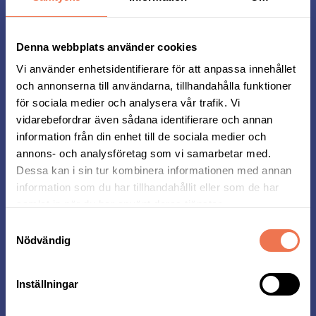
Får man springa loppet med hund?
Denna webbplats använder cookies
Vi använder enhetsidentifierare för att anpassa innehållet
Vilka gator är avstängda under
och annonserna till användarna, tillhandahålla funktioner
Midnattsloppet?
för sociala medier och analysera vår trafik. Vi
vidarebefordrar även sådana identifierare och annan
information från din enhet till de sociala medier och
annons- och analysföretag som vi samarbetar med.
Efter loppet
Dessa kan i sin tur kombinera informationen med annan
information som du har tillhandahållit eller som de har
samlat in när du har använt deras tjänster.
Jubileumsmedalj (Endast i Stockholm)
Samtyckesval
Nödvändig
Diplom
Inställningar
Medalj