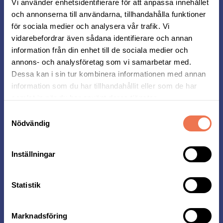
Vi använder enhetsidentifierare för att anpassa innehållet
och annonserna till användarna, tillhandahålla funktioner
för sociala medier och analysera vår trafik. Vi
vidarebefordrar även sådana identifierare och annan
information från din enhet till de sociala medier och
annons- och analysföretag som vi samarbetar med.
Dessa kan i sin tur kombinera informationen med annan
information som du har tillhandahållit eller som de har
samlat in när du har använt deras tjänster.
Samtyckesval
Nödvändig
VIP-paket – Slutsålt 2026
Vill du få det bästa av Midnattsloppet, men fyller
Inställningar
inte upp platserna i ett företagstält? Då är vårt
VIP-paket i Stockholm det perfekta valet. Här får
du en extra bekväm och festlig upplevelse!
Statistik
VIP-paketet innehåller:
Entré till vårt exklusiva VIP-tält med tillgång till:
Marknadsföring