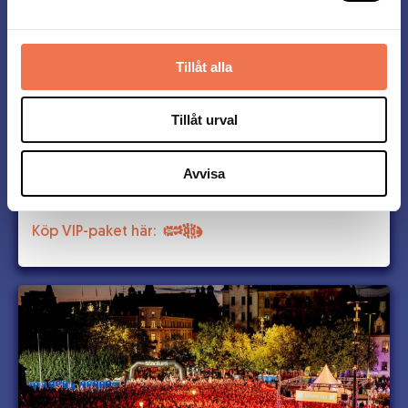
Klädförvaring
Toalett
Dryck och lättare förtäring
Tillåt alla
Startplats i valfri grupp*
* Välj mellan 10 km, 5 km eller 21 km i valfri
Tillåt urval
startgrupp (förutom startgrupp 1 och 2, där
seeding krävs, samt för 21 km där du måste klara
att springa på under 2h och 20 min)
Avvisa
Köp VIP-paket här: