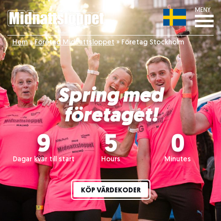
MENY
Hem
»
Företag Midnattsloppet
»
Företag Stockholm
Spring med
företaget!
9
5
0
Dagar kvar till start
Hours
Minutes
KÖP VÄRDEKODER