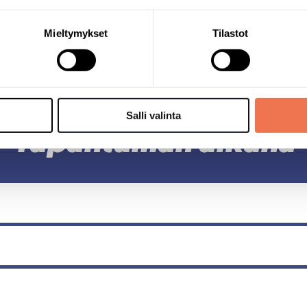
Mieltymykset
Tilastot
Salli valinta
Tapahtuman aikana