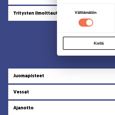
Suostumuksen
Välttämätön
valinta
Yritysten ilmoittautumiset
Kiellä
Juomapisteet
Vessat
Ajanotto