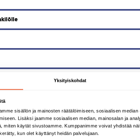
kilölle
a?
Yksityiskohdat
itä
mme sisällön ja mainosten räätälöimiseen, sosiaalisen median
iseen. Lisäksi jaamme sosiaalisen median, mainosalan ja analy
, miten käytät sivustoamme. Kumppanimme voivat yhdistää näitä t
n kerätty, kun olet käyttänyt heidän palvelujaan.
la?