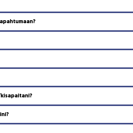
utapahtumaan?
/kisapaitani?
ini?