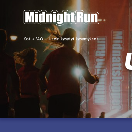
Koti
»
FAQ – Usein kysytyt kysymykset