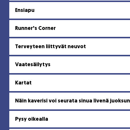
Ensiapu
Runner’s Corner
Terveyteen liittyvät neuvot
Vaatesäilytys
Kartat
Näin kaverisi voi seurata sinua livenä juoksu
Pysy oikealla