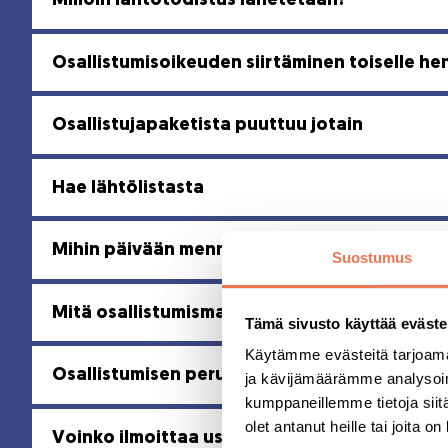
Milloin lähtötodistus lähetetään?
Osallistumisoikeuden siirtäminen toiselle hen
Osallistujapaketista puuttuu jotain
Hae lähtölistasta
Mihin päivään mennessä on ilmoittauduttav
Suostumus
Mitä osallistumismaksu sisältää?
Tämä sivusto käyttää eväste
Käytämme evästeitä tarjoama
Osallistumisen peruminen tai siirtäminen
ja kävijämäärämme analysoim
kumppaneillemme tietoja siitä
olet antanut heille tai joita o
Voinko ilmoittaa useampia osallistujia kerral