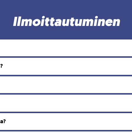
Ilmoittautuminen
a?
la?