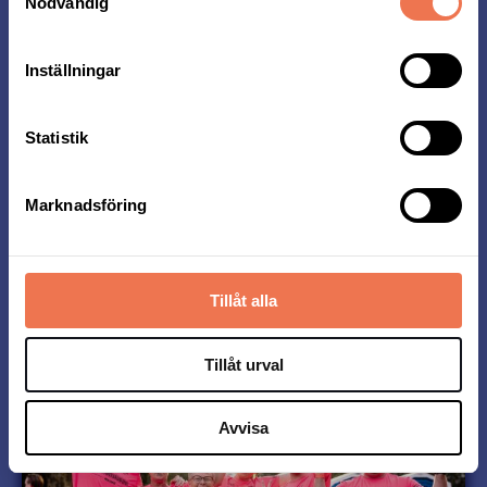
Här ser du vad det kostar vad att anmäla sig till
Nödvändig
Midnattsloppet:
Inställningar
Distans
t.o.m. 30/11
t.o.m. 31/3
t.o.m. 31/5
Statistik
5 km
44 Euro
49 Euro
54 Euro
Marknadsföring
ANMÄL DIG HÄR
Tillåt alla
Tillåt urval
Avvisa