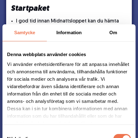
Startpaket
I god tid innan Midnattsloppet kan du hämta
ditt startpaket i den Stadiumbutik du valt vid
Samtycke
Information
Om
anmälan.
I startpaketet ingår din tröja, ett chip att fästa
på skon och eventuell medalj.
Denna webbplats använder cookies
Om du vill ha tröjan hemskickad beställer du
det vid anmälan.
Vi använder enhetsidentifierare för att anpassa innehållet
och annonserna till användarna, tillhandahålla funktioner
för sociala medier och analysera vår trafik. Vi
Se butiker
vidarebefordrar även sådana identifierare och annan
information från din enhet till de sociala medier och
annons- och analysföretag som vi samarbetar med.
Dessa kan i sin tur kombinera informationen med annan
information som du har tillhandahållit eller som de har
Startavgifter 2026
samlat in när du har använt deras tjänster.
Samtyckesval