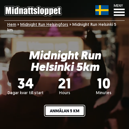
MENY
Hem
»
Midnight Run Helsingfors
»
Midnight Run Helsinki 5
km
Midnight Run
Helsinki 5km
34
21
10
Dagar kvar till start
Hours
Minutes
ANMÄLAN 5 KM