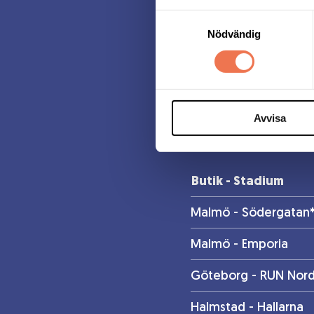
Samtyckesval
Butiker markera
Nödvändig
kopplar ihop di
Övriga butiker är
För
Avvisa
dessa kommer vara val
Butik - Stadium
Malmö - Södergatan
Malmö - Emporia
Göteborg - RUN Nord
Halmstad - Hallarna