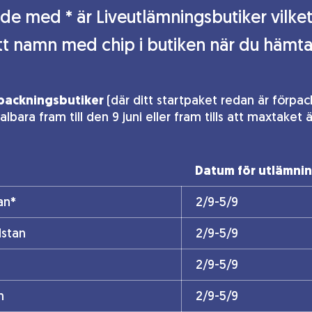
de med * är Liveutlämningsbutiker vilket 
tt namn med chip i butiken när du hämtar
packningsbutiker
(där ditt startpaket redan är förpac
bara fram till den 9 juni eller fram tills att maxtaket 
Datum för utlämni
an*
2/9-5/9
stan
2/9-5/9
2/9-5/9
n
2/9-5/9