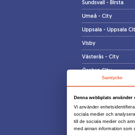
Sundsvall - Birsta
Umeå - City
Uppsala - Uppsala Ci
Visby
Västerås - City
Örebro City
Samtycke
Örnsköldsvik
Denna webbplats använder 
Östersund
Vi använder enhetsidentifierar
sociala medier och analysera 
till de sociala medier och a
Malmö
med annan information som du 