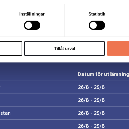
de med * är Liveutlämningsbutiker vilket 
Inställningar
Statistik
tt namn med chip i butiken när du hämtar
packningsbutiker
(där ditt startpaket redan är förpac
Tillåt urval
bara fram till den 9 juni eller fram tills att maxtaket 
Datum för utlämnin
*
26/8 - 29/8
26/8 - 29/8
stan
26/8 - 29/8
26/8 - 29/8