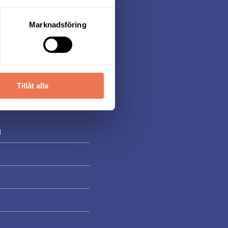
innebär att vi
Marknadsföring
 din tröja.
kat i ett kuvert) och
Tillåt alla
är uppnått.
g