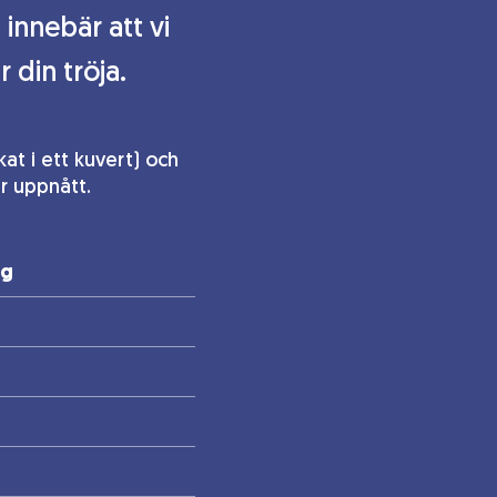
innebär att vi
 din tröja.
kat i ett kuvert) och
är uppnått.
ng