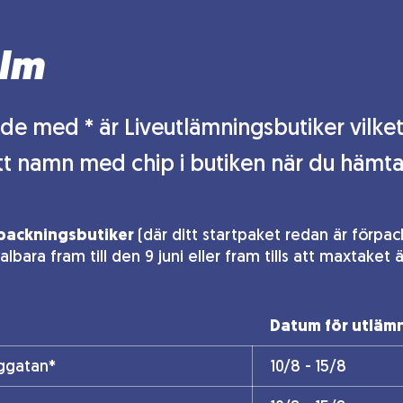
lm
de med * är Liveutlämningsbutiker vilket 
tt namn med chip i butiken när du hämtar
packningsbutiker
(där ditt startpaket redan är förpac
bara fram till den 9 juni eller fram tills att maxtaket 
Datum för utläm
nggatan*
10/8 - 15/8