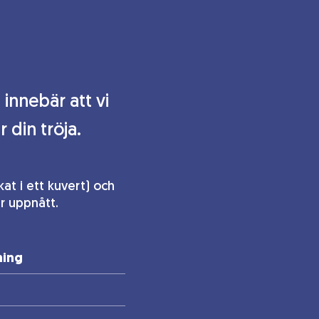
innebär att vi
 din tröja.
kat i ett kuvert) och
är uppnått.
ning