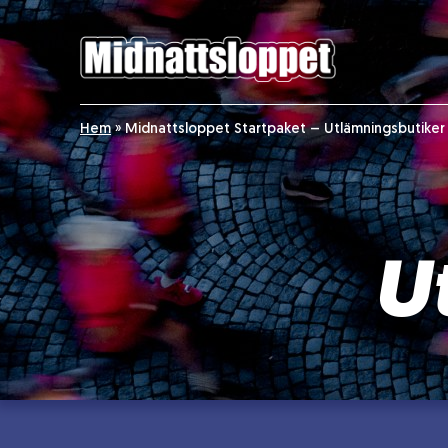
Hem
»
Midnattsloppet Startpaket – Utlämningsbutiker
U