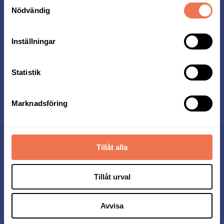
Samtyckesval
Nödvändig
Startavgifter 2026
Inställningar
Här ser du vad det kostar vad att anmäla sig till
Midnattsloppet:
Statistik
Marknadsföring
Distans
t.o.m. 30/11
t.o.m. 31/3
t.o.m. 31/5
5 km
499 kr
549 kr
599 kr
Tillåt alla
ANMÄL DIG HÄR
Tillåt urval
Avvisa