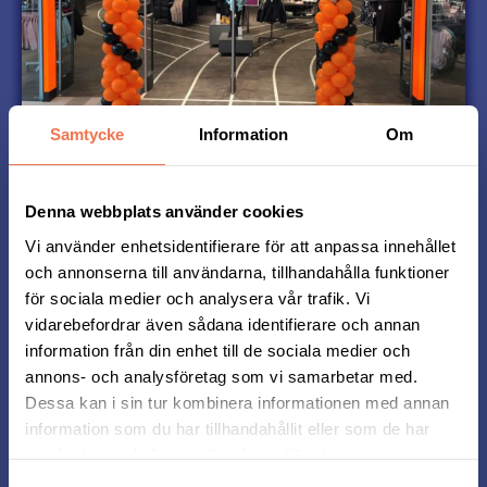
Samtycke
Information
Om
Startpaket
I god tid innan Midnattsloppet kan du hämta
Denna webbplats använder cookies
ditt startpaket i den Stadiumbutik du valt vid
anmälan.
Vi använder enhetsidentifierare för att anpassa innehållet
I startpaketet ingår din tröja, ett chip att fästa
och annonserna till användarna, tillhandahålla funktioner
på skon och eventuellt medaljband.
för sociala medier och analysera vår trafik. Vi
Om du vill ha tröjan hemskickad beställer du
vidarebefordrar även sådana identifierare och annan
det vid anmälan senast den 9 juni.
information från din enhet till de sociala medier och
annons- och analysföretag som vi samarbetar med.
Dessa kan i sin tur kombinera informationen med annan
Se butiker
information som du har tillhandahållit eller som de har
samlat in när du har använt deras tjänster.