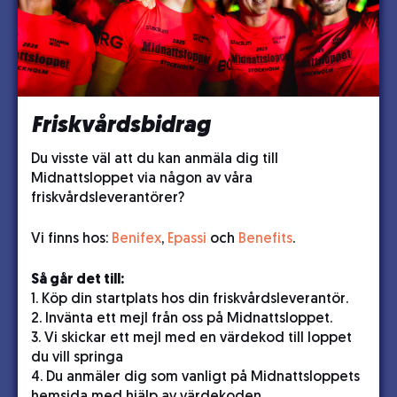
Friskvårdsbidrag
Du visste väl att du kan anmäla dig till
Midnattsloppet via någon av våra
friskvårdsleverantörer?
Vi finns hos:
Benifex
,
Epassi
och
Benefits
.
Så går det till:
1. Köp din startplats hos din friskvårdsleverantör.
2. Invänta ett mejl från oss på Midnattsloppet.
3. Vi skickar ett mejl med en värdekod till loppet
du vill springa
4. Du anmäler dig som vanligt på Midnattsloppets
hemsida med hjälp av värdekoden.