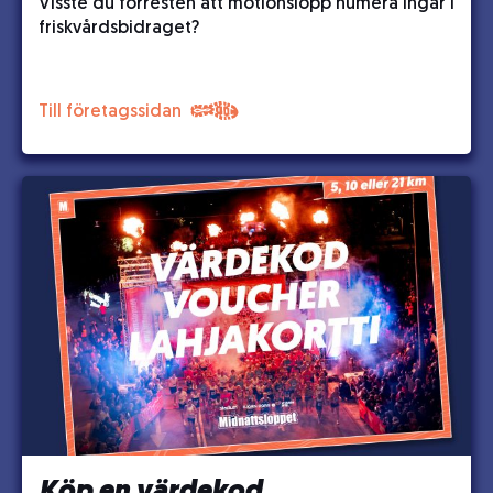
Visste du förresten att motionslopp numera ingår i
friskvårdsbidraget?
Till företagssidan
Köp en värdekod