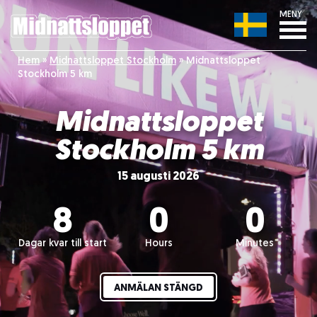
MENY
Hem
»
Midnattsloppet Stockholm
»
Midnattsloppet
Stockholm 5 km
Midnattsloppet
Stockholm 5 km
15 augusti 2026
8
0
0
Dagar kvar till start
Hours
Minutes
ANMÄLAN STÄNGD