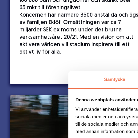
100 000 barn och ungdomar och skänkt över
65 mkr till föreningslivet.
Koncernen har närmare 3500 anställda och äg
av familjen Eklöf. Omsättningen var ca 7
miljarder SEK ex moms under det brutna
verksamhetsåret 20/21. Med en vision om att
aktivera världen vill stadium inspirera till ett
aktivt liv för alla.
Samtycke
Denna webbplats använder 
Vi använder enhetsidentifierar
sociala medier och analysera 
till de sociala medier och a
med annan information som du 