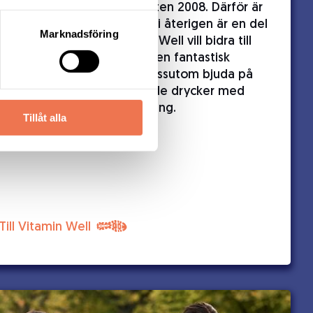
företagets DNA sedan starten 2008. Därför är
det oerhört glädjande att vi återigen är en del
Marknadsföring
av Midnattsloppet. Vitamin Well vill bidra till
att deltagarna i loppen får en fantastisk
upplevelse och kommer dessutom bjuda på
vitamin- och mineralberikade drycker med
tydlig funktionalitet i målgång.
Tillåt alla
Till Vitamin Well