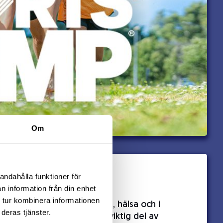
Om
Vitamin Well
andahålla funktioner för
n information från din enhet
 tur kombinera informationen
För Vitamin Well har träning, hälsa och i
deras tjänster.
synnerhet löpning varit en viktig del av