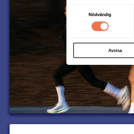
Samtyckesval
Nödvändig
Avvisa