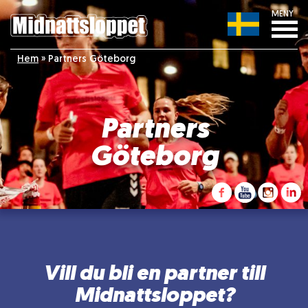
MENY
Hem
»
Partners Göteborg
Partners
Göteborg
Vill du bli en partner till
Midnattsloppet?