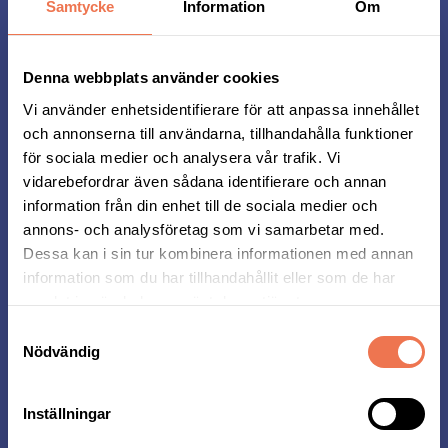
Samtycke
Information
Om
Denna webbplats använder cookies
Vi använder enhetsidentifierare för att anpassa innehållet
och annonserna till användarna, tillhandahålla funktioner
för sociala medier och analysera vår trafik. Vi
Fitness 24 Seven
vidarebefordrar även sådana identifierare och annan
information från din enhet till de sociala medier och
För oss är det enkelt – alla ska ha möjlighet att
annons- och analysföretag som vi samarbetar med.
träna, oavsett vem du är.
Som stolt
Dessa kan i sin tur kombinera informationen med annan
samarbetspartner till Midnattsloppet vill vi
information som du har tillhandahållit eller som de har
inspirera fler att röra på sig och må bra. Med vårt
samlat in när du har använt deras tjänster.
unika koncept kan du träna när som helst på
dygnet, alltid till ett attraktivt pris. Gruppträning
Samtyckesval
och tjejgym ingår dessutom i medlemskapet, helt
Nödvändig
utan extra kostnad. Vi tror på tillgänglig träning
för alla, med välmående i fokus.
Inställningar
Vi har äran att leda uppvärmningen inför