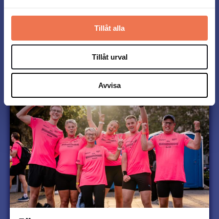
5 & 10 km
44 €
49 €
54 €
Tillåt alla
ANMÄL DIG HÄR
Tillåt urval
Avvisa