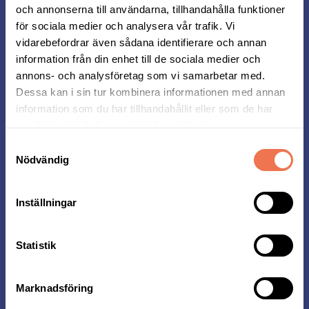
och annonserna till användarna, tillhandahålla funktioner
vid anmälan.
för sociala medier och analysera vår trafik. Vi
I startpaketet ingår din tröja, ett chip att fästa
vidarebefordrar även sådana identifierare och annan
på skon och startgruppsband.
information från din enhet till de sociala medier och
annons- och analysföretag som vi samarbetar med.
Dessa kan i sin tur kombinera informationen med annan
Se butiker
information som du har tillhandahållit eller som de har
samlat in när du har använt deras tjänster.
Samtyckesval
Nödvändig
Startavgifter 2026
Inställningar
Här ser du vad det kostar vad att anmäla sig till
Midnattsloppet
Statistik
Distans
t.o.m. 30/11
t.o.m. 31/3
t.o.m. 31/5
Marknadsföring