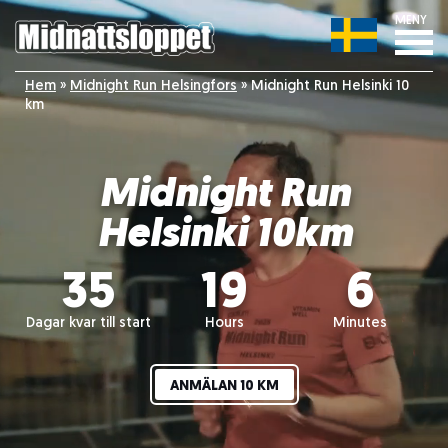
MENY
Hem
»
Midnight Run Helsingfors
»
Midnight Run Helsinki 10
km
Midnight Run
Helsinki 10km
35
19
6
Dagar kvar till start
Hours
Minutes
ANMÄLAN 10 KM