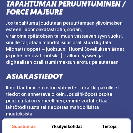
TAPAHTUMAN PERUUNTUMINEN /
FORCE MAJEURE
Jos tapahtuma joudutaan peruuttamaan ylivoimaisen
esteen, luonnonkatastrofin, sodan,
viranomaispäätöksen tai muun vastaavan syyn vuoksi,
sinulle tarjotaan mahdollisuus osallistua Digitala
Midnattsloppet – juoksuun. (Huom! Sovelluksen äänet
ja puhe jne ovat ruotsiksi). Tällöin fyysisen ja
digitaalisen osallistumismaksun erotus palautetaan.
ASIAKASTIEDOT
Ilmoittautumisen oston yhteydessä kaikki pakolliset
tiedot on annettava oikein. Jos sähköpostiosoite
puuttuu tai on virheellinen, emme voi lähettää
lähtötodistusta tai tiedottaa mahdollisista
muutoksista.
Suostumus
Yksityiskohdat
Tietoja
Nimi-, osoite- ja yhteystiedot tallennetaan