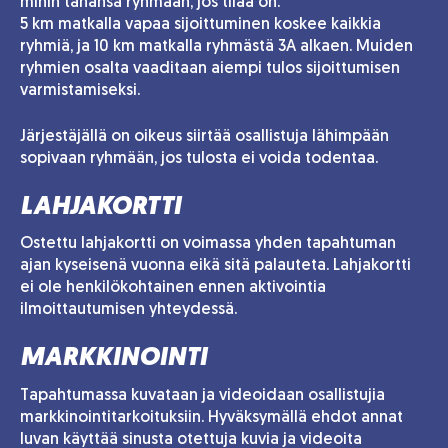
mihin tahansa ryhmään, jos tilaa on.
5 km matkalla vapaa sijoittuminen koskee kaikkia
ryhmiä, ja 10 km matkalla ryhmästä 3A alkaen. Muiden
ryhmien osalta vaaditaan aiempi tulos sijoittumisen
varmistamiseksi.
Järjestäjällä on oikeus siirtää osallistuja lähimpään
sopivaan ryhmään, jos tulosta ei voida todentaa.
LAHJAKORTTI
Ostettu lahjakortti on voimassa yhden tapahtuman
ajan kyseisenä vuonna eikä sitä palauteta. Lahjakortti
ei ole henkilökohtainen ennen aktivointia
ilmoittautumisen yhteydessä.
MARKKINOINTI
Tapahtumassa kuvataan ja videoidaan osallistujia
markkinointitarkoituksiin. Hyväksymällä ehdot annat
luvan käyttää sinusta otettuja kuvia ja videoita