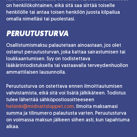
on henkilökohtainen, eikä sitä saa siirtää toiselle
henkilölle tai antaa toisen henkilön juosta kilpailua
omalla nimelläsi tai puolestasi.
PERUUTUSTURVA
Osallistumismaksu palautetaan ainoastaan, jos olet
ostanut peruutusturvan, joka kattaa sairastumisen tai
loukkaantumisen. Syy on todistettava
lääkärintodistuksella tai vastaavalla terveydenhuollon
ammattilaisen lausunnolla.
Peruutusturva on ostettava ennen ilmoittautumisen
vahvistamista, eikä sitä voi lisätä jälkikäteen. Todistus
tulee lähettää sähköpostiosoitteeseen
helsinki@midnattsloppet.com
. Ilmoita maksamasi
summa ja tilinumero palautusta varten. Peruutusturva
on voimassa maksun jälkeen siihen asti, kun tapahtuma
alkaa.