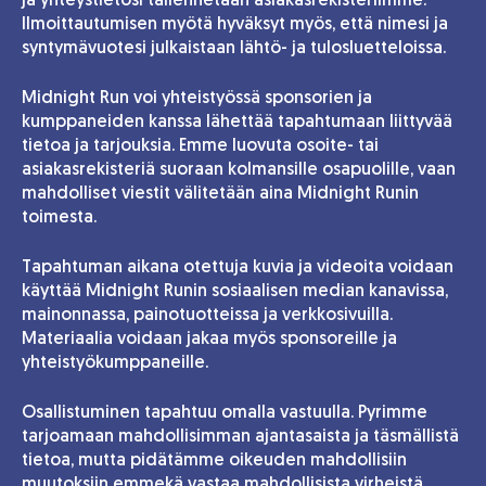
ja yhteystietosi tallennetaan asiakasrekisteriimme.
Ilmoittautumisen myötä hyväksyt myös, että nimesi ja
syntymävuotesi julkaistaan lähtö- ja tulosluetteloissa.
Midnight Run voi yhteistyössä sponsorien ja
kumppaneiden kanssa lähettää tapahtumaan liittyvää
tietoa ja tarjouksia. Emme luovuta osoite- tai
asiakasrekisteriä suoraan kolmansille osapuolille, vaan
mahdolliset viestit välitetään aina Midnight Runin
toimesta.
Tapahtuman aikana otettuja kuvia ja videoita voidaan
käyttää Midnight Runin sosiaalisen median kanavissa,
mainonnassa, painotuotteissa ja verkkosivuilla.
Materiaalia voidaan jakaa myös sponsoreille ja
yhteistyökumppaneille.
Osallistuminen tapahtuu omalla vastuulla. Pyrimme
tarjoamaan mahdollisimman ajantasaista ja täsmällistä
tietoa, mutta pidätämme oikeuden mahdollisiin
muutoksiin emmekä vastaa mahdollisista virheistä