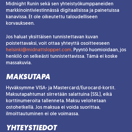
Midnight Runin sekä sen yhteistyökumppaneiden
markkinointiviestinnässä digitaalisissa ja painetuissa
kanavissa. Et ole oikeutettu taloudelliseen
korvaukseen.
Jos haluat yksittäisen tunnistettavan kuvan
poistettavaksi, voit ottaa yhteyttä osoitteeseen
helsinki@midnattsloppet.com
. Pyyntö huomioidaan, jos
henkilö on selkeästi tunnistettavissa. Tämä ei koske
massakuvia.
MAKSUTAPA
Hyväksymme VISA- ja Mastercard/Eurocard-kortit.
Maksutapahtumat siirretään salattuina (SSL), eikä
korttinumeroita tallenneta. Maksu veloitetaan
ostohetkellä. Jos maksua ei voida suorittaa,
ilmoittautuminen ei ole voimassa.
YHTEYSTIEDOT