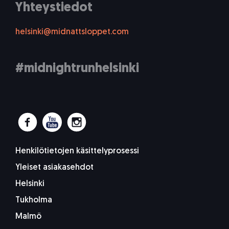
Yhteystiedot
helsinki@midnattsloppet.com
#midnightrunhelsinki
Henkilötietojen käsittelyprosessi
Yleiset asiakasehdot
Helsinki
Tukholma
Malmö