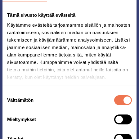
asiakasrekisteriimme ja niitä käytetään
maksutapahtumiin, toimituksiin sekä tiedottamiseen.
Tämä sivusto käyttää evästeitä
Jos olet antanut siihen suostumuksen,
sähköpostiosoitettasi voidaan käyttää uutiskirjeisiin.
Käytämme evästeitä tarjoamamme sisällön ja mainosten
Voit perua tilauksen milloin tahansa ottamalla yhteyttä
räätälöimiseen, sosiaalisen median ominaisuuksien
asiakaspalveluun
helsinki@midnattsloppet.com
.
tukemiseen ja kävijämäärämme analysoimiseen. Lisäksi
jaamme sosiaalisen median, mainosalan ja analytiikka-
LÄHTÖPAKETTIIN SISÄLTYY
alan kumppaneillemme tietoja siitä, miten käytät
sivustoamme. Kumppanimme voivat yhdistää näitä
Ajanottosiru
tietoja muihin tietoihin, joita olet antanut heille tai joita on
T-paita
kerätty, kun olet käyttänyt heidän palvelujaan.
Lähtöryhmäranneke
Musiikkia ja muita elämyksiä reitin varrella
Virallisesti mitattu reitti
Suostumuksen
Virallinen aika tulossivulla
Välttämätön
valinta
Juomapisteet (vesi / urheilujuoma)
Yhteistyökumppaneiden tuotteita
Sähköinen diplomi
Mieltymykset
Mikäli jokin tapahtuman osa jää toteutumatta,
mahdollisesta korvauksesta päätetään
Tilastot