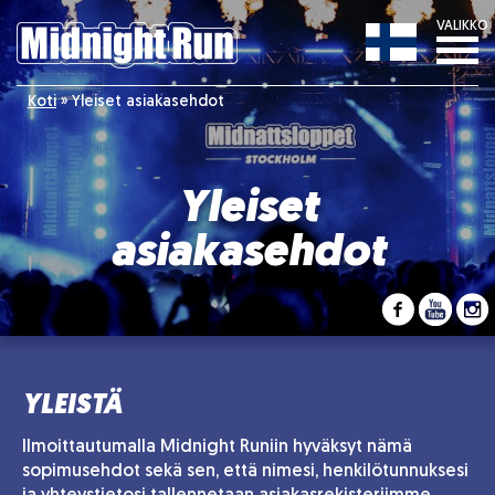
VALIKKO
Koti
»
Yleiset asiakasehdot
Yleiset
asiakasehdot
YLEISTÄ
Ilmoittautumalla Midnight Runiin hyväksyt nämä
sopimusehdot sekä sen, että nimesi, henkilötunnuksesi