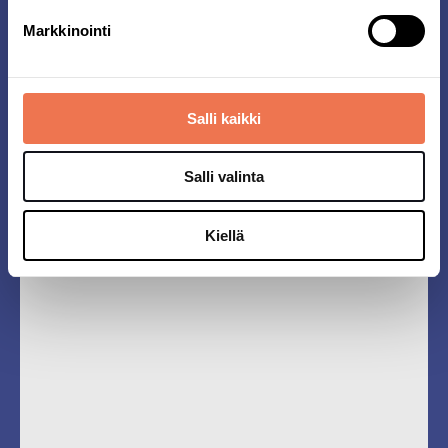
Markkinointi
Tukholma 10 K
Interaktiivinen kartta
Salli kaikki
Interaktiivinen kartta näyttää radan ja kaiken sen
ympärillä, kuten vessat, yritysteltat, ensiaou,
Salli valinta
vaatesäilytys lähtöä varten ja paljon muuta.
Kiellä