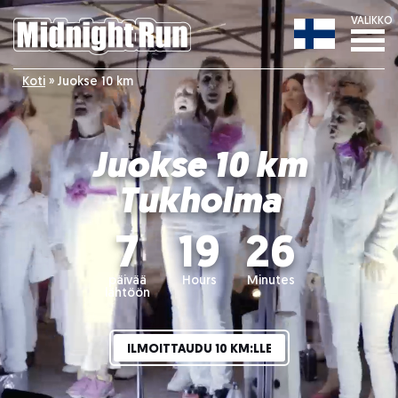
VALIKKO
Koti
»
Juokse 10 km
Juokse 10 km
Tukholma
7
19
26
päivää
Hours
Minutes
lähtöön
ILMOITTAUDU 10 KM:LLE