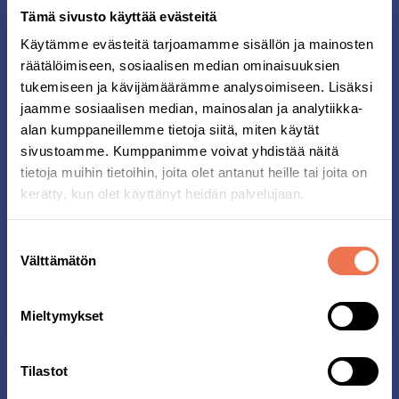
Tämä sivusto käyttää evästeitä
7-13-vuotiaille on Lilla Midnattsloppet ja 2-7-
Käytämme evästeitä tarjoamamme sisällön ja mainosten
vuotiaille on Mini Midnattsloppet. Viimeisenä
räätälöimiseen, sosiaalisen median ominaisuuksien
muttei vähäisimpänä on Glada Midnattsloppet,
joka on suunnattu niille, joilla on kognitiivinen
tukemiseen ja kävijämäärämme analysoimiseen. Lisäksi
kehitysvamma. Juoksumatka, joka on viime vuosina
jaamme sosiaalisen median, mainosalan ja analytiikka-
ollut erittäin suosittu tapahtuma. Kaikkien
alan kumppaneillemme tietoja siitä, miten käytät
kilpailujen lähtö ja maali sijaitsevat Södermalmin
sivustoamme. Kumppanimme voivat yhdistää näitä
sydämessä. Midnattsloppetissa on jotain jokaiselle.
tietoja muihin tietoihin, joita olet antanut heille tai joita on
kerätty, kun olet käyttänyt heidän palvelujaan.
Merkkaa 15. elokuuta kalenteriisi ja tule mukaan
juoksemaan!
Suostumuksen
Välttämätön
valinta
Lue lisää täältä:
Mieltymykset
Tilastot