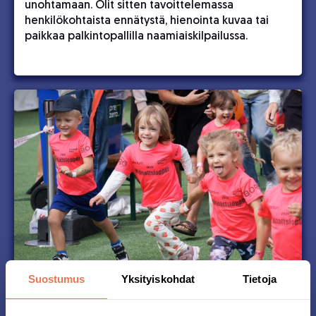
unohtamaan. Olit sitten tavoittelemassa
henkilökohtaista ennätystä, hienointa kuvaa tai
paikkaa palkintopallilla naamiaiskilpailussa.
Suostumus
Yksityiskohdat
Tietoja
Midnattsloppet on juoksu
kaikille!