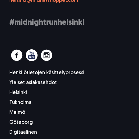
helsinki@midnattsloppet.com
#midnightrunhelsinki
Henkilötietojen käsittelyprosessi
Yleiset asiakasehdot
Helsinki
Tukholma
Malmö
Göteborg
Digitaalinen