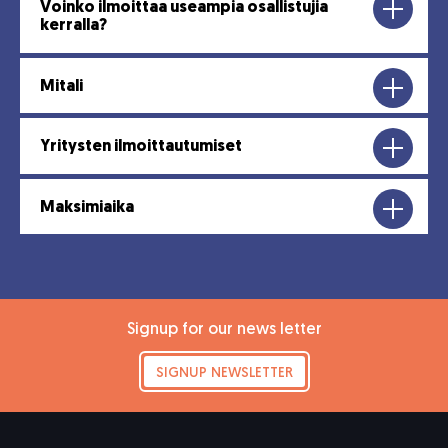
Voinko ilmoittaa useampia osallistujia
kerralla?
Mitali
Yritysten ilmoittautumiset
Maksimiaika
Signup for our news letter
SIGNUP NEWSLETTER