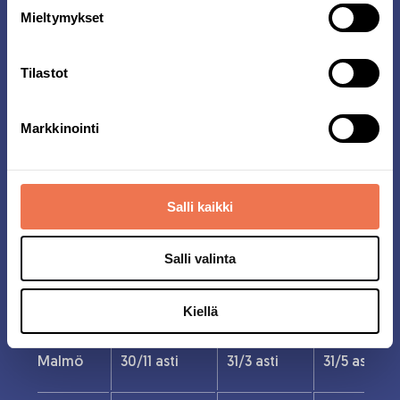
kiinnitettävän sirun ja mahdollinen mitali.
Mieltymykset
Jos haluat, että paita lähetetään kotiisi, tilaa se
ilmoittautumisen yhteydessä, viimeistään 9.6.
Tilastot
Myymälät
Markkinointi
Salli kaikki
Aloitusmaksut 2026:
Salli valinta
Malmö 2026
Kiellä
Malmö
30/11 asti
31/3 asti
31/5 asti