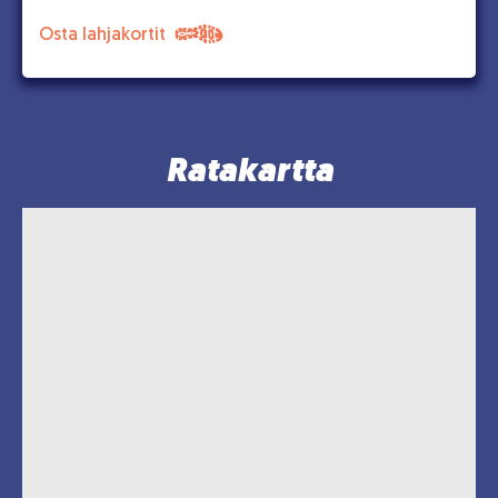
Osta lahjakortit
Ratakartta