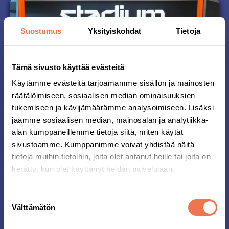
Suostumus
Yksityiskohdat
Tietoja
Tämä sivusto käyttää evästeitä
Käytämme evästeitä tarjoamamme sisällön ja mainosten
räätälöimiseen, sosiaalisen median ominaisuuksien
tukemiseen ja kävijämäärämme analysoimiseen. Lisäksi
jaamme sosiaalisen median, mainosalan ja analytiikka-
alan kumppaneillemme tietoja siitä, miten käytät
Osallistuja
sivustoamme. Kumppanimme voivat yhdistää näitä
tietoja muihin tietoihin, joita olet antanut heille tai joita on
-paketti
kerätty, kun olet käyttänyt heidän palvelujaan.
Hyvissä ajoin ennen Midnattsloppetia voit
Suostumuksen
noutaa osallistujapakettisi ilmoittautumisen
Välttämätön
valinta
yhteydessä valitsemastasi Stadium-myymälästä.
Osallistujapaketti sisältää paitasi, kenkään