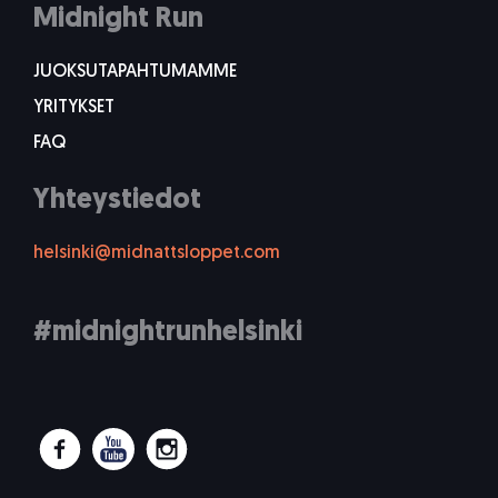
Midnight Run
JUOKSUTAPAHTUMAMME
YRITYKSET
FAQ
Yhteystiedot
helsinki@midnattsloppet.com
#midnightrunhelsinki