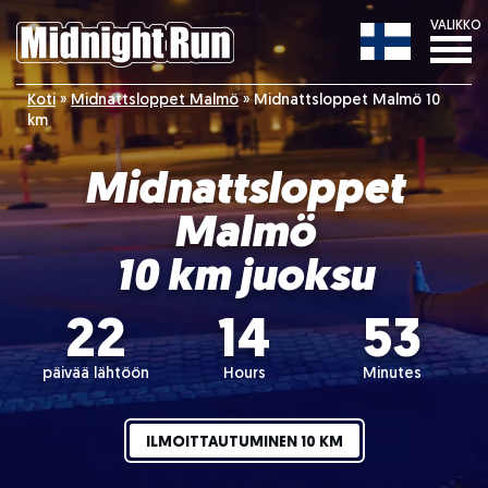
VALIKKO
Koti
»
Midnattsloppet Malmö
»
Midnattsloppet Malmö 10
km
Midnattsloppet
Malmö
10 km juoksu
22
14
53
päivää lähtöön
Hours
Minutes
ILMOITTAUTUMINEN 10 KM