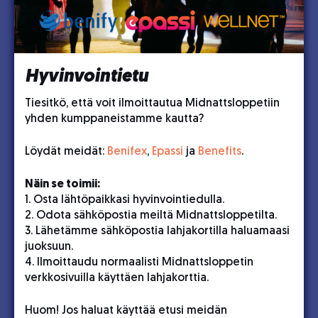
Hyvinvointietu
Tiesitkö, että voit ilmoittautua Midnattsloppetiin
yhden kumppaneistamme kautta?
Löydät meidät:
Benifex
,
Epassi
ja
Benefits
.
Näin se toimii:
1. Osta lähtöpaikkasi hyvinvointiedulla.
2. Odota sähköpostia meiltä Midnattsloppetilta.
3. Lähetämme sähköpostia lahjakortilla haluamaasi
juoksuun.
4. Ilmoittaudu normaalisti Midnattsloppetin
verkkosivuilla käyttäen lahjakorttia.
Huom! Jos haluat käyttää etusi meidän