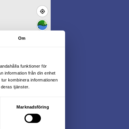
Om
andahålla funktioner för
n information från din enhet
 tur kombinera informationen
deras tjänster.
Det normala är att vi
en god inblick hur
Marknadsföring