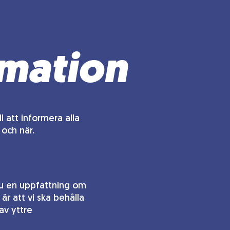
mation
l att informera alla
och när.
du en uppfattning om
r att vi ska behålla
av yttre