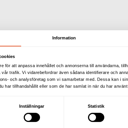
Information
cookies
e för att anpassa innehållet och annonserna till användarna, tillh
vår trafik. Vi vidarebefordrar även sådana identifierare och anna
ngskarta
nnons- och analysföretag som vi samarbetar med. Dessa kan i sin
har tillhandahållit eller som de har samlat in när du har använt 
tts i början av maj. Innan dess visas förra årets karta. 
tider i möjligaste mån. Så en titt på den här sidan ger 
åverkas.
Inställningar
Statistik
för att komma till avspärrningskartan