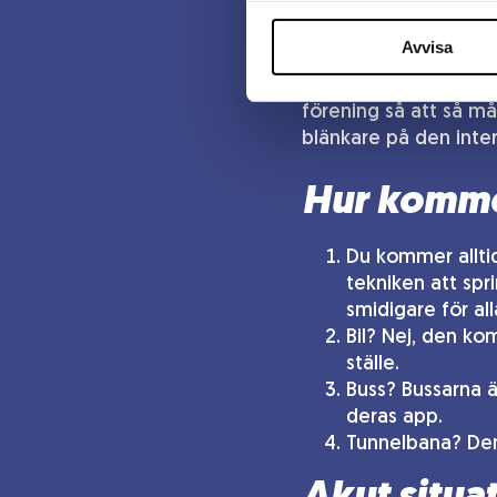
Sprid buds
Avvisa
Vi skulle uppskatta o
förening så att så m
blänkare på den inter
Hur komme
Du kommer allti
tekniken att spr
smidigare för al
Bil? Nej, den ko
ställe.
Buss? Bussarna är
deras app.
Tunnelbana? Den 