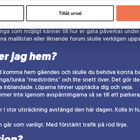
kapet i din närhet.
Tillåt urval
m du spred den här informationen till de som bor i din 
ånga som möjligt känner till hur er gata påverkas und
na maillistan eller liknande forum skulle verkligen upps
r jag hem?
d komma hem gåendes och skulle du behöva korsta ba
inga/lunka ”medströms” och lite snett över. Det gör d
la inblandade. Löparna hinner upptäcka dig och veja.
mmer inte igenom avspärrningarna så se till att parker
 i stor utsräckning avstängd den här dagen. Kolla in hur
går som vanligt. Med förstärkt trafik på röd linje.