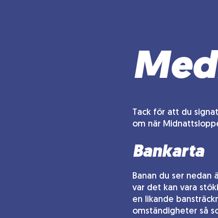
Medb
Tack för att du signa
om när Midnattsloppe
Bankarta
Banan du ser nedan ä
var det kan vara stök
en likande bansträckn
omständigheter så som