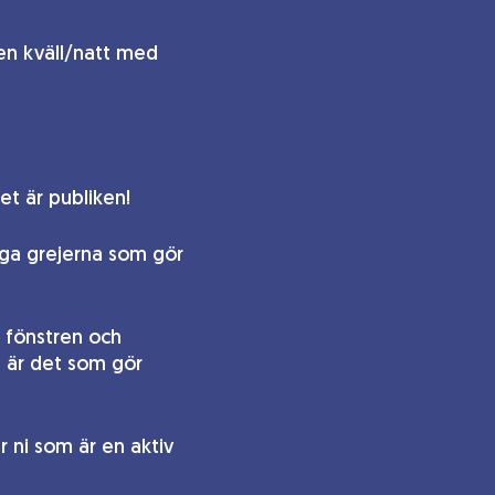
 en kväll/natt med
t är publiken!
iga grejerna som gör
n fönstren och
t är det som gör
 ni som är en aktiv