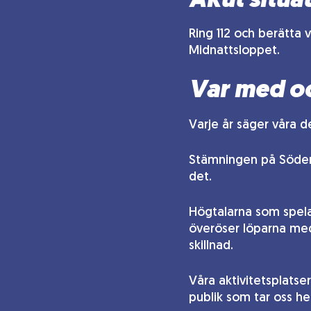
Akut situa
Ring 112 och berätta 
Midnattsloppet.
Var med oc
Varje år säger våra 
Stämningen på Söder 
det.
Högtalarna som spelar
överöser löparna med 
skillnad.
Våra aktivitetsplatse
publik som tar oss h