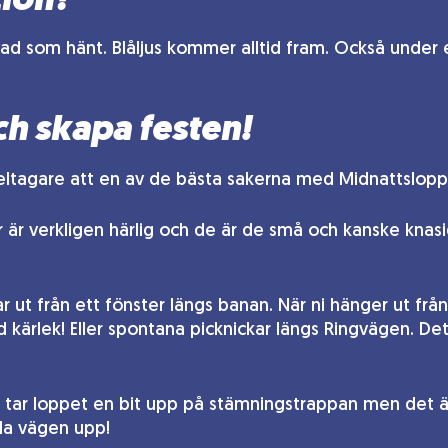
tion?
vad som hänt. Blåljus kommer alltid fram. Också under
h skapa festen!
deltagare att en av de bästa sakerna med Midnattsloppe
är verkligen härlig och de är de små och kanske knas
 ut från ett fönster längs banan. När ni hänger ut frå
kärlek! Eller spontana picknickar längs Ringvägen. De
r tar loppet en bit upp på stämningstrappan men det är
ela vägen upp!