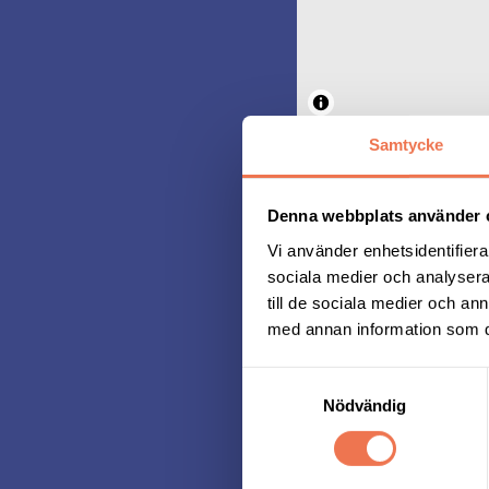
Samtycke
Denna webbplats använder 
Vi använder enhetsidentifierar
sociala medier och analysera 
Avspärrni
till de sociala medier och a
med annan information som du 
Årets avspärrningar sä
behåller avspärrnings
Samtyckesval
stadsdelen kommer p
Nödvändig
Klicka på länken här 