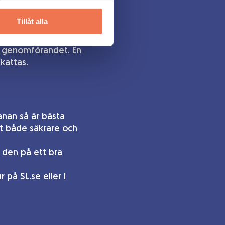
Tillåt alla
uppgång eller i din
er genomförandet. En
kattas.
nan så är bästa
et både säkrare och
a den på ett bra
 på SL.se eller i